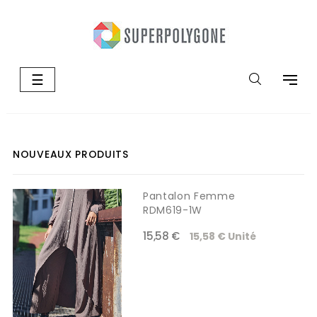
Basculer
☰
la
navigation
NOUVEAUX PRODUITS
Pantalon Femme
RDM619-1W
15,58 €
15,58 € Unité