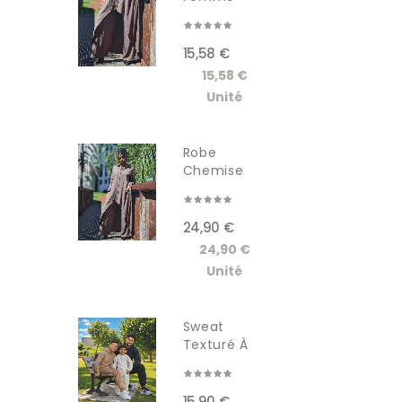
RDM619-1W
15,58 €
15,58 €
Unité
Robe
Chemise
Longue
Femme...
24,90 €
24,90 €
Unité
Sweat
Texturé À
Capuche...
15,90 €