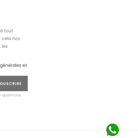
à tout
 cela nos
 les
.
 générales et
OUSCRIRE
ne spamons