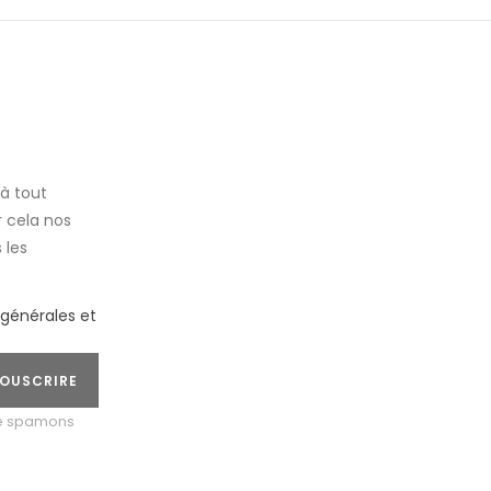
à tout
 cela nos
 les
.
 générales et
OUSCRIRE
ne spamons