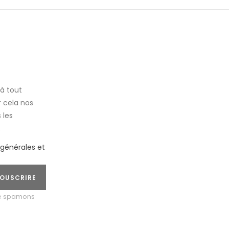
à tout
 cela nos
 les
.
 générales et
OUSCRIRE
ne spamons