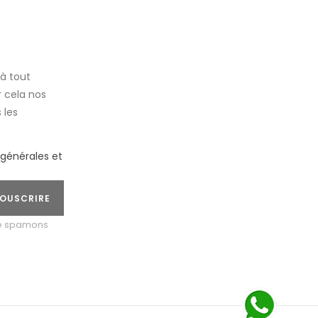
à tout
 cela nos
 les
.
 générales et
OUSCRIRE
ne spamons