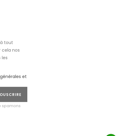
à tout
 cela nos
 les
.
 générales et
OUSCRIRE
ne spamons