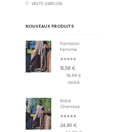
VESTE GARCON
NOUVEAUX PRODUITS
Pantalon
Femme
RDM619-1W
15,58 €
15,58 €
Unité
Robe
Chemise
Longue
Femme...
24,90 €