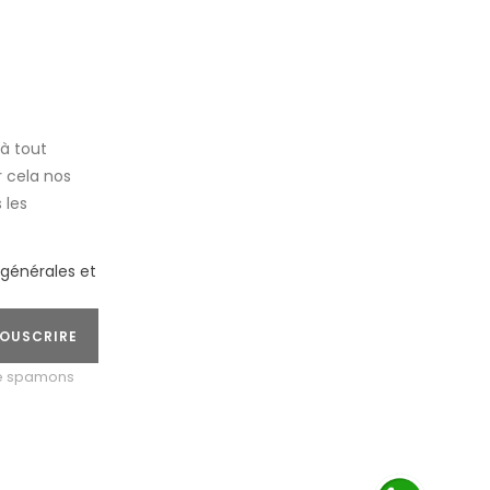
à tout
 cela nos
 les
.
 générales et
OUSCRIRE
ne spamons