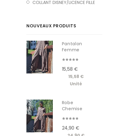
COLLANT DISNEY/LICENCE FILLE
NOUVEAUX PRODUITS
Pantalon
Femme
RDM619-1W
15,58 €
15,58 €
Unité
Robe
Chemise
Longue
Femme...
24,90 €
24,90 €