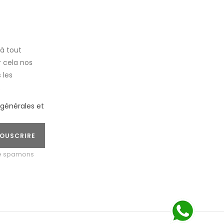
à tout
 cela nos
 les
.
 générales et
OUSCRIRE
ne spamons