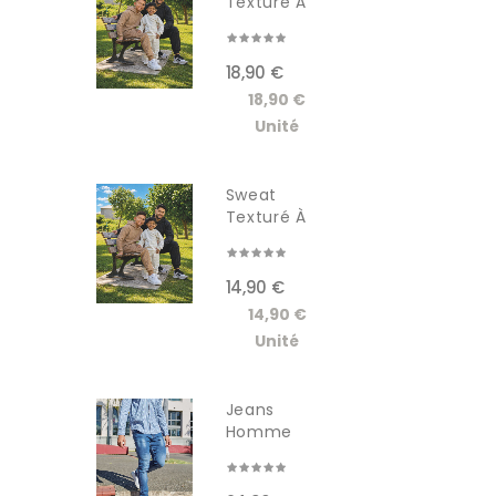
Texturé À
Capuche...
18,90 €
18,90 €
Unité
Sweat
Texturé À
Capuche...
14,90 €
14,90 €
Unité
Jeans
Homme
GSCT3005JM