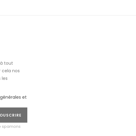
à tout
 cela nos
 les
.
 générales et
OUSCRIRE
ne spamons